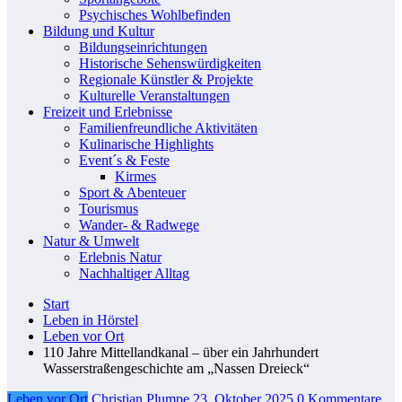
Psychisches Wohlbefinden
Bildung und Kultur
Bildungseinrichtungen
Historische Sehenswürdigkeiten
Regionale Künstler & Projekte
Kulturelle Veranstaltungen
Freizeit und Erlebnisse
Familienfreundliche Aktivitäten
Kulinarische Highlights
Event´s & Feste
Kirmes
Sport & Abenteuer
Tourismus
Wander- & Radwege
Natur & Umwelt
Erlebnis Natur
Nachhaltiger Alltag
Start
Leben in Hörstel
Leben vor Ort
110 Jahre Mittellandkanal – über ein Jahrhundert
Wasserstraßengeschichte am „Nassen Dreieck“
Leben vor Ort
Christian Plumpe
23. Oktober 2025
0 Kommentare