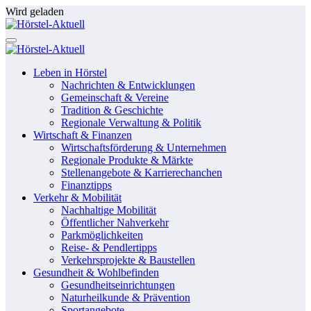
Zum
Wird geladen
Inhalt
springen
Leben in Hörstel
Nachrichten & Entwicklungen
Gemeinschaft & Vereine
Tradition & Geschichte
Regionale Verwaltung & Politik
Wirtschaft & Finanzen
Wirtschaftsförderung & Unternehmen
Regionale Produkte & Märkte
Stellenangebote & Karrierechanchen
Finanztipps
Verkehr & Mobilität
Nachhaltige Mobilität
Öffentlicher Nahverkehr
Parkmöglichkeiten
Reise- & Pendlertipps
Verkehrsprojekte & Baustellen
Gesundheit & Wohlbefinden
Gesundheitseinrichtungen
Naturheilkunde & Prävention
Sportangebote