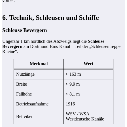
vorbei.
6. Technik, Schleusen und Schiffe
Schleuse Bevergern
Ungefähr 1 km nördlich des Abzweigs liegt die
Schleuse
Bevergern
am Dortmund-Ems-Kanal – Teil der „Schleusentreppe
Rheine“.
Merkmal
Wert
Nutzlänge
≈ 163 m
Breite
≈ 9,9 m
Fallhöhe
≈ 8,1 m
Betriebsaufnahme
1916
WSV / WSA
Betreiber
Westdeutsche Kanäle