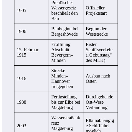
Preußisches
Wassergesetz
Offizieller
1905
beschließt den
Projektstart
Bau
Baubeginn bei
Beginn der
1906
Bergeshövede
Weststrecke
Eröffnung
Erster
15. Februar
Abschnitt
Schiffsverkehr
1915
Bevergern–
(„Geburtstag“
Minden
des MLK)
Strecke
Minden–
Ausbau nach
1916
Hannover
Osten
freigegeben
Fertigstellung
Durchgehende
1938
bis zur Elbe bei
Ost-West-
Magdeburg
Verbindung
Wasserstraßenk
Elbunabhängig
reuz
2003
e Schifffahrt
Magdeburg
möglich