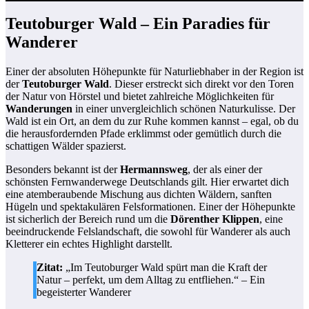
Teutoburger Wald – Ein Paradies für
Wanderer
Einer der absoluten Höhepunkte für Naturliebhaber in der Region ist
der
Teutoburger Wald
. Dieser erstreckt sich direkt vor den Toren
der Natur von Hörstel und bietet zahlreiche Möglichkeiten für
Wanderungen
in einer unvergleichlich schönen Naturkulisse. Der
Wald ist ein Ort, an dem du zur Ruhe kommen kannst – egal, ob du
die herausfordernden Pfade erklimmst oder gemütlich durch die
schattigen Wälder spazierst.
Besonders bekannt ist der
Hermannsweg
, der als einer der
schönsten Fernwanderwege Deutschlands gilt. Hier erwartet dich
eine atemberaubende Mischung aus dichten Wäldern, sanften
Hügeln und spektakulären Felsformationen. Einer der Höhepunkte
ist sicherlich der Bereich rund um die
Dörenther Klippen
, eine
beeindruckende Felslandschaft, die sowohl für Wanderer als auch
Kletterer ein echtes Highlight darstellt.
Zitat:
„Im Teutoburger Wald spürt man die Kraft der
Natur – perfekt, um dem Alltag zu entfliehen.“ – Ein
begeisterter Wanderer