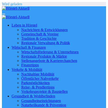
Zum
Wird geladen
Inhalt
springen
Leben in Hörstel
Nachrichten & Entwicklungen
Gemeinschaft & Vereine
Tradition & Geschichte
Regionale Verwaltung & Politik
Wirtschaft & Finanzen
Wirtschaftsförderung & Unternehmen
Regionale Produkte & Märkte
Stellenangebote & Karrierechanchen
Finanztipps
Verkehr & Mobilität
Nachhaltige Mobilität
Öffentlicher Nahverkehr
Parkmöglichkeiten
Reise- & Pendlertipps
Verkehrsprojekte & Baustellen
Gesundheit & Wohlbefinden
Gesundheitseinrichtungen
Naturheilkunde & Prävention