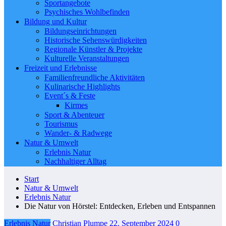
Sportangebote
Psychisches Wohlbefinden
Bildung und Kultur
Bildungseinrichtungen
Historische Sehenswürdigkeiten
Regionale Künstler & Projekte
Kulturelle Veranstaltungen
Freizeit und Erlebnisse
Familienfreundliche Aktivitäten
Kulinarische Highlights
Event´s & Feste
Kirmes
Sport & Abenteuer
Tourismus
Wander- & Radwege
Natur & Umwelt
Erlebnis Natur
Nachhaltiger Alltag
Start
Natur & Umwelt
Erlebnis Natur
Die Natur von Hörstel: Entdecken, Erleben und Entspannen
Erlebnis Natur
Christian Plumpe
22. September 2024
0