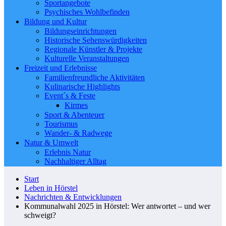
Sportangebote
Psychisches Wohlbefinden
Bildung und Kultur
Bildungseinrichtungen
Historische Sehenswürdigkeiten
Regionale Künstler & Projekte
Kulturelle Veranstaltungen
Freizeit und Erlebnisse
Familienfreundliche Aktivitäten
Kulinarische Highlights
Event´s & Feste
Kirmes
Sport & Abenteuer
Tourismus
Wander- & Radwege
Natur & Umwelt
Erlebnis Natur
Nachhaltiger Alltag
Start
Leben in Hörstel
Nachrichten & Entwicklungen
Kommunalwahl 2025 in Hörstel: Wer antwortet – und wer
schweigt?