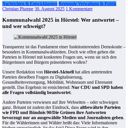
Nachrichten & Entwicklungen
Regionale Verwaltung & Politik
Christian Plumpe
30. August 2025
1 Kommentare
Kommunalwahl 2025 in Hörstel: Wer antwortet –
und wer schweigt?
Transparenz ist das Fundament einer funktionierenden Demokratie –
besonders in Kommunalwahlzeiten. Doch wie offen gehen die
Parteien in Hörstel mit konkreten Fragen um, wenn sie sich den
Bürgerinnen und Bürgern präsentieren wollen?
Unsere Redaktion von
Hörstel-Aktuell
hat allen antretenden
Parteien dieselben Fragen zu Digitalisierung,
Gesundheitsversorgung, Mobilität, Wohnraum und Ehrenamt
gestellt. Das Ergebnis ist ernüchternd:
Nur CDU und SPD haben
alle Fragen vollständig beantwortet
.
Andere Parteien verwiesen auf ihre Webseiten – oder schwiegen
ganz. Brisant ist zudem der Eindruck, dass
altbewährte Parteien
wie FPD und Bündnis 90/Die Grünen ihre Antworten
bevorzugt nur an ausgewählte Medien und Journalisten geben
.
Für die Wählerinnen und Wähler heißt das: Viele Informationen
bleiben unzugänglich. Ist das fair? Diese Frage wird in den