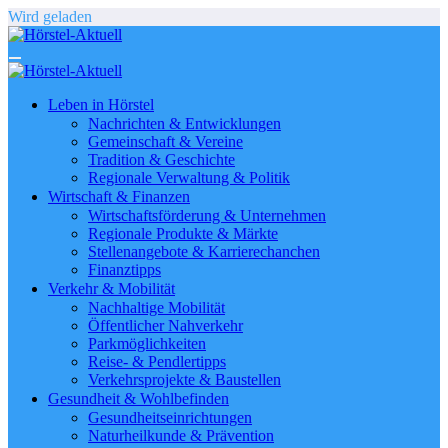
Zum
Wird geladen
Inhalt
springen
Leben in Hörstel
Nachrichten & Entwicklungen
Gemeinschaft & Vereine
Tradition & Geschichte
Regionale Verwaltung & Politik
Wirtschaft & Finanzen
Wirtschaftsförderung & Unternehmen
Regionale Produkte & Märkte
Stellenangebote & Karrierechanchen
Finanztipps
Verkehr & Mobilität
Nachhaltige Mobilität
Öffentlicher Nahverkehr
Parkmöglichkeiten
Reise- & Pendlertipps
Verkehrsprojekte & Baustellen
Gesundheit & Wohlbefinden
Gesundheitseinrichtungen
Naturheilkunde & Prävention