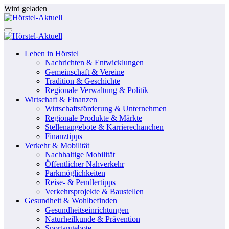
Zum
Wird geladen
Inhalt
springen
Leben in Hörstel
Nachrichten & Entwicklungen
Gemeinschaft & Vereine
Tradition & Geschichte
Regionale Verwaltung & Politik
Wirtschaft & Finanzen
Wirtschaftsförderung & Unternehmen
Regionale Produkte & Märkte
Stellenangebote & Karrierechanchen
Finanztipps
Verkehr & Mobilität
Nachhaltige Mobilität
Öffentlicher Nahverkehr
Parkmöglichkeiten
Reise- & Pendlertipps
Verkehrsprojekte & Baustellen
Gesundheit & Wohlbefinden
Gesundheitseinrichtungen
Naturheilkunde & Prävention
Sportangebote