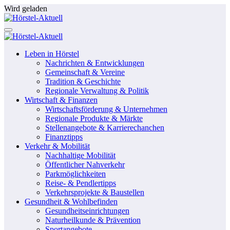
Zum
Wird geladen
Inhalt
springen
Leben in Hörstel
Nachrichten & Entwicklungen
Gemeinschaft & Vereine
Tradition & Geschichte
Regionale Verwaltung & Politik
Wirtschaft & Finanzen
Wirtschaftsförderung & Unternehmen
Regionale Produkte & Märkte
Stellenangebote & Karrierechanchen
Finanztipps
Verkehr & Mobilität
Nachhaltige Mobilität
Öffentlicher Nahverkehr
Parkmöglichkeiten
Reise- & Pendlertipps
Verkehrsprojekte & Baustellen
Gesundheit & Wohlbefinden
Gesundheitseinrichtungen
Naturheilkunde & Prävention
Sportangebote