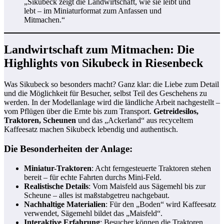
„Sikubeck zeigt die Landwirtschaft, wie sie leibt und
lebt – im Miniaturformat zum Anfassen und
Mitmachen.“
Landwirtschaft zum Mitmachen: Die
Highlights von Sikubeck in Riesenbeck
Was Sikubeck so besonders macht? Ganz klar: die Liebe zum Detail
und die Möglichkeit für Besucher, selbst Teil des Geschehens zu
werden. In der Modellanlage wird die ländliche Arbeit nachgestellt –
vom Pflügen über die Ernte bis zum Transport.
Getreidesilos,
Traktoren, Scheunen
und das „Ackerland“ aus recyceltem
Kaffeesatz machen Sikubeck lebendig und authentisch.
Die Besonderheiten der Anlage:
Miniatur-Traktoren
: Acht ferngesteuerte Traktoren stehen
bereit – für echte Fahrten durchs Mini-Feld.
Realistische Details
: Vom Maisfeld aus Sägemehl bis zur
Scheune – alles ist maßstabgetreu nachgebaut.
Nachhaltige Materialien
: Für den „Boden“ wird Kaffeesatz
verwendet, Sägemehl bildet das „Maisfeld“.
Interaktive Erfahrung
: Besucher können die Traktoren