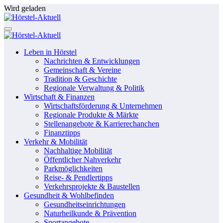
Zum
Wird geladen
Inhalt
springen
Leben in Hörstel
Nachrichten & Entwicklungen
Gemeinschaft & Vereine
Tradition & Geschichte
Regionale Verwaltung & Politik
Wirtschaft & Finanzen
Wirtschaftsförderung & Unternehmen
Regionale Produkte & Märkte
Stellenangebote & Karrierechanchen
Finanztipps
Verkehr & Mobilität
Nachhaltige Mobilität
Öffentlicher Nahverkehr
Parkmöglichkeiten
Reise- & Pendlertipps
Verkehrsprojekte & Baustellen
Gesundheit & Wohlbefinden
Gesundheitseinrichtungen
Naturheilkunde & Prävention
Sportangebote