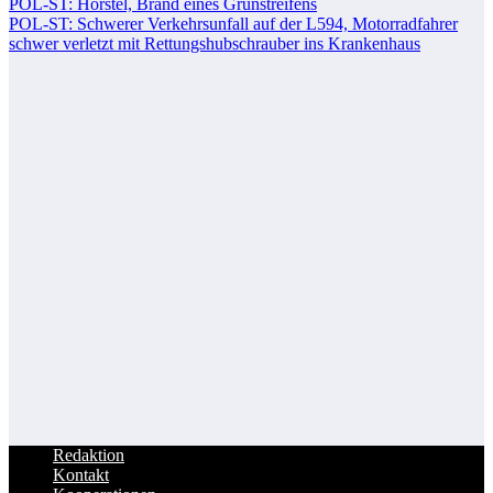
POL-ST: Hörstel, Brand eines Grünstreifens
POL-ST: Schwerer Verkehrsunfall auf der L594, Motorradfahrer
schwer verletzt mit Rettungshubschrauber ins Krankenhaus
Redaktion
Kontakt