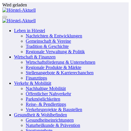
Zum
Wird geladen
Inhalt
springen
Leben in Hörstel
Nachrichten & Entwicklungen
Gemeinschaft & Vereine
Tradition & Geschichte
Regionale Verwaltung & Politik
Wirtschaft & Finanzen
Wirtschaftsförderung & Unternehmen
Regionale Produkte & Märkte
Stellenangebote & Karrierechanchen
Finanztipps
Verkehr & Mobilität
Nachhaltige Mobilität
Öffentlicher Nahverkehr
Parkmöglichkeiten
Reise- & Pendlertipps
Verkehrsprojekte & Baustellen
Gesundheit & Wohlbefinden
Gesundheitseinrichtungen
Naturheilkunde & Prävention
Sportangebote