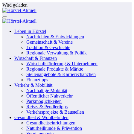
Zum
Wird geladen
Inhalt
springen
Leben in Hörstel
Nachrichten & Entwicklungen
Gemeinschaft & Vereine
Tradition & Geschichte
Regionale Verwaltung & Politik
Wirtschaft & Finanzen
Wirtschaftsförderung & Unternehmen
Regionale Produkte & Märkte
Stellenangebote & Karrierechanchen
Finanztipps
Verkehr & Mobilität
Nachhaltige Mobilität
Öffentlicher Nahverkehr
Parkmöglichkeiten
Reise- & Pendlertipps
Verkehrsprojekte & Baustellen
Gesundheit & Wohlbefinden
Gesundheitseinrichtungen
Naturheilkunde & Prävention
Sportangebote