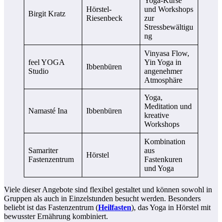
Yoga-Kurse
Hörstel-
und Workshops
Birgit Kratz
Riesenbeck
zur
Stressbewältigu
ng
Vinyasa Flow,
feel YOGA
Yin Yoga in
Ibbenbüren
Studio
angenehmer
Atmosphäre
Yoga,
Meditation und
Namasté Ina
Ibbenbüren
kreative
Workshops
Kombination
Samariter
aus
Hörstel
Fastenzentrum
Fastenkuren
und Yoga
Viele dieser Angebote sind flexibel gestaltet und können sowohl in
Gruppen als auch in Einzelstunden besucht werden. Besonders
beliebt ist das Fastenzentrum (
Heilfasten
), das Yoga in Hörstel mit
bewusster Ernährung kombiniert.